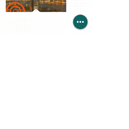
The Company Coach
- Website
Als consultant in de giftcard wereld staat Alex
hoog in het vaandel. Op deze website lieten wij
zijn kennen en kunnen zien aan relaties en
potentiële klanten.
(offline, wel te zien)